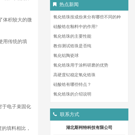
热点新闻
氧化锆珠按成份来分有哪些不同的种
了体积较大的微
类？
硅酸锆在釉料中的作用?
氧化锆珠的主要性能
使用传统的填
教你测试锆珠是否纯
氧化铝陶瓷球
氧化锆珠用于涂料研磨的优势
高硬度钇稳定氧化锆珠
硅酸锆有哪些特点？
氧化锆珠的介绍说明
对于电子束固化
联系方式
湖北斯柯特科技有限公司
度的填料相比，