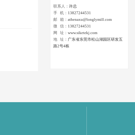
联系人：
许总
手 机：
13827244531
邮 箱：
athenaxu@longlymill.com
微 信：
13827244531
网 址：
www.siketekj.com
地 址：
广东省东莞市松山湖园区研发五
路2号4栋