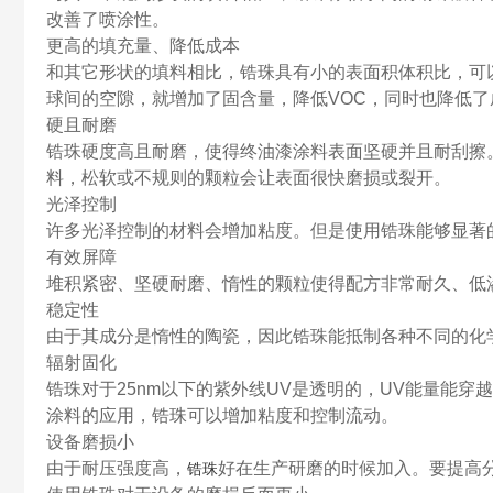
改善了喷涂性。
更高的填充量、降低成本
和其它形状的填料相比，锆珠具有小的表面积体积比，可
球间的空隙，就增加了固含量，降低VOC，同时也降低了
硬且耐磨
锆珠硬度高且耐磨，使得终油漆涂料表面坚硬并且耐刮擦
料，松软或不规则的颗粒会让表面很快磨损或裂开。
光泽控制
许多光泽控制的材料会增加粘度。但是使用锆珠能够显著
有效屏障
堆积紧密、坚硬耐磨、惰性的颗粒使得配方非常耐久、低
稳定性
由于其成分是惰性的陶瓷，因此锆珠能抵制各种不同的化
辐射固化
锆珠对于25nm以下的紫外线UV是透明的，UV能量能
涂料的应用，锆珠可以增加粘度和控制流动。
设备磨损小
由于耐压强度高，
好在生产研磨的时候加入。要提高
锆珠